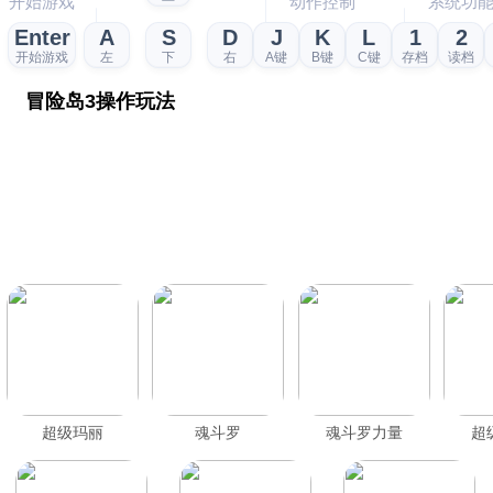
开始游戏
动作控制
系统功
Enter
A
S
D
J
K
L
1
2
开始游戏
左
下
右
A键
B键
C键
存档
读档
冒险岛3操作玩法
超级玛丽
魂斗罗
魂斗罗力量
超