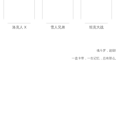
洛克人 X
雪人兄弟
坦克大战
魂斗罗，超级
一盘卡带，一生记忆，总有那么