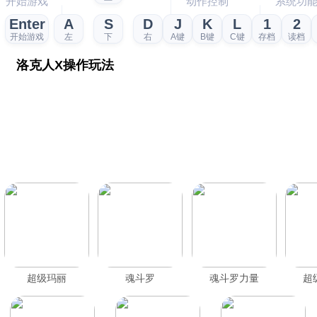
开始游戏
动作控制
系统功
Enter
A
S
D
J
K
L
1
2
开始游戏
左
下
右
A键
B键
C键
存档
读档
洛克人X操作玩法
超级玛丽
魂斗罗
魂斗罗力量
超