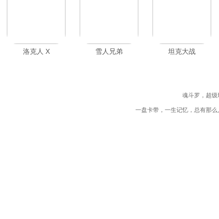
洛克人 X
雪人兄弟
坦克大战
魂斗罗，超级
一盘卡带，一生记忆，总有那么